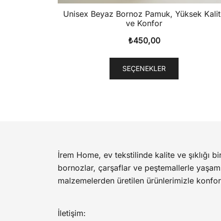
Unisex Beyaz Bornoz Pamuk, Yüksek Kalit
ve Konfor
₺
450,00
Bu
SEÇENEKLER
ürünün
birden
fazla
varyasyonu
var.
Seçenekler
ürün
İrem Home, ev tekstilinde kalite ve şıklığı bi
sayfasında
bornozlar, çarşaflar ve peştemallerle yaşam 
seçilebilir
malzemelerden üretilen ürünlerimizle konfor
İletişim: