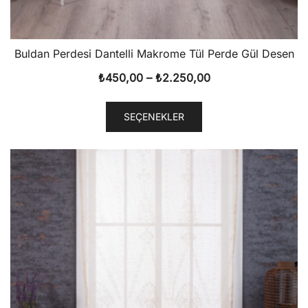
Buldan Perdesi Dantelli Makrome Tül Perde Gül Desen
Fiyat
₺
450,00
–
₺
2.250,00
aralığı:
Bu
₺450,00
SEÇENEKLER
ürünün
-
birden
₺2.250,00
fazla
varyasyonu
var.
Seçenekler
ürün
sayfasından
seçilebilir