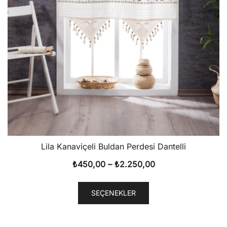
Lila Kanaviçeli Buldan Perdesi Dantelli
Fiyat
₺
450,00
–
₺
2.250,00
aralığı:
Bu
₺450,00
SEÇENEKLER
ürünün
-
birden
₺2.250,00
fazla