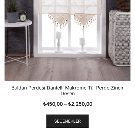
Buldan Perdesi Dantelli Makrome Tül Perde Zincir
Desen
Fiyat
₺
450,00
–
₺
2.250,00
aralığı:
Bu
₺450,00
SEÇENEKLER
ürünün
-
birden