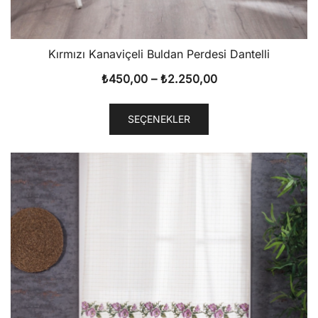
Kırmızı Kanaviçeli Buldan Perdesi Dantelli
Fiyat
₺
450,00
–
₺
2.250,00
aralığı:
Bu
₺450,00
SEÇENEKLER
ürünün
-
birden
₺2.250,00
fazla
varyasyonu
var.
Seçenekler
ürün
sayfasından
seçilebilir