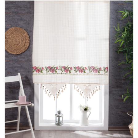
₺2.250,00
fazla
varyasyonu
var.
Seçenekler
ürün
sayfasından
seçilebilir