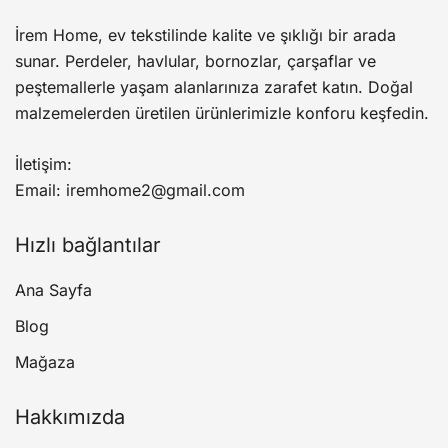
varyasyonu
İrem Home, ev tekstilinde kalite ve şıklığı bir arada
var.
sunar. Perdeler, havlular, bornozlar, çarşaflar ve
Seçenekler
peştemallerle yaşam alanlarınıza zarafet katın. Doğal
ürün
malzemelerden üretilen ürünlerimizle konforu keşfedin.
sayfasından
seçilebilir
İletişim:
Email: iremhome2@gmail.com
Hızlı bağlantılar
Ana Sayfa
Blog
Mağaza
Hakkımızda