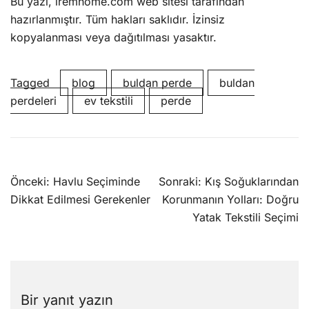
Bu yazı, iremhome.com web sitesi tarafından
hazırlanmıştır. Tüm hakları saklıdır. İzinsiz
kopyalanması veya dağıtılması yasaktır.
Tagged
blog
buldan perde
buldan
perdeleri
ev tekstili
perde
Yazı
Önceki:
Havlu Seçiminde
Sonraki:
Kış Soğuklarından
gezinmesi
Dikkat Edilmesi Gerekenler
Korunmanın Yolları: Doğru
Yatak Tekstili Seçimi
Bir yanıt yazın